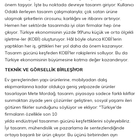
önem taşıyor. İşte bu noktada devreye tasarım giriyor: Kullanıcı
Odaklı ilerleyen tasarım çalışmalarıyla; çok satan ürüne
ulaşmak şirketlerin cirosunu, karlılığını ve itibarını artırıyor.
Hemen her sektörde tasarımda iyi olan firmalar hep öne
çıkıyor. Türkiye ekonomisinin yüzde 99'unu küçük ve orta ölçekli
işletme-ler (KOBİ) oluşturuyor. Hâl böyle olunca KOBİ’lerin
yaptıkları her iş, gittikleri her yol daha da önem kazanıyor.
Tasarım gücünü keşfeden KOBİ'ler rakiplerini solluyor. Bu da
Türkiye ekonomisinin büyümesine katma değer kazandırıyor.
TEKNİK VE GÖRSELLİK BİRLEŞİYOR
Ev gereçlerinden yapı ürünlerine, mobilyadan dalış
ekipmanlarına kadar oldukça geniş yelpazede ürünler
tasarlayan Mete Mordağ, tasarım, piyasaya sadece farklı kılıflar
sunmaktan ziyade yeni çözümler geliştiren, sosyal yaşamı ileri
götüren fikirler sunduğunu söylüyor ve ekliyor: "Türkiye'de
firmaların özellikle son 10
yılda endüstriyel tasarımın gücünü keşfettiklerini söyleyebiliriz.
İyi tasarım, mühendislik ve pazarlama ile sentezlendiğinde
ortaya başarılı bir ürün çıkıyor. Bu üçünü birbirinden ayrı