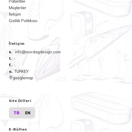
Patentler
Müşteriler
İletişim
Gizlilik Politikası
İletişim
e.
: info@mordagdesign.com
t.
: -
f.
: -
a.
: TURKEY
googlemap
Site Dilleri
TR
EN
E-Bülten