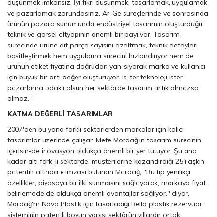
düşünmek imkansız. İyi fikri düşünmek, tasarlamak, uygulamak
ve pazarlamak zorundasınız. Ar-Ge süreçlerinde ve sonrasında
ürünün pazara sunumunda endüstriyel tasarımın oluşturduğu
teknik ve görsel altyapının önemli bir payı var. Tasarım
sürecinde ürüne ait parça sayısını azaltmak, teknik detayları
basitleştirmek hem uygulama sürecini hızlandırıyor hem de
ürünün etiket fiyatına doğrudan yan-sıyarak marka ve kullanıcı
için büyük bir artı değer oluşturuyor. Is-ter teknoloji ister
pazarlama odaklı olsun her sektörde tasarım artık olmazsa
olmaz."
KATMA DEĞERLİ TASARIMLAR
2007'den bu yana farklı sektörlerden markalar için kalıcı
tasarımlar üzerinde çalışan Mete Mordağ'ın tasarım sürecinin
içerisin-de inovasyon oldukça önemli bir yer tutuyor. Şu ana
kadar altı fark-lı sektörde, müşterilerine kazandırdığı 25'i aşkın
patentin altında • imzası bulunan Mordağ, "Bu tip yenilikçi
özellikler, piyasaya bir ilki sunmasını sağlayarak, markaya fiyat
belirlemede de oldukça önemli avantajlar sağlıyor." diyor.
Mordağ'm Nova Plastik için tasarladığı Bella plastik rezervuar
sisteminin patentli boyun yapısı sektörün yıllardır ortak