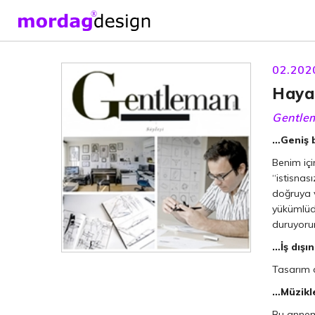
02.202
Haya
Gentle
…Geniş b
Benim içi
“istisnas
doğruya 
yükümlüdü
duruyoru
…İş dışı
Tasarım 
…Müzikle
Bu annemi