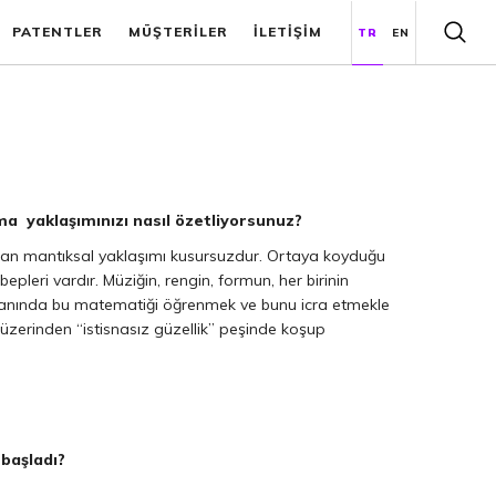
PATENTLER
MÜŞTERİLER
İLETİŞİM
TR
EN
a yaklaşımınızı nasıl özetliyorsunuz?
a olan mantıksal yaklaşımı kusursuzdur. Ortaya koyduğu
bepleri vardır. Müziğin, rengin, formun, her birinin
alanında bu matematiği öğrenmek ve bunu icra etmekle
zerinden “istisnasız güzellik” peşinde koşup
 başladı?