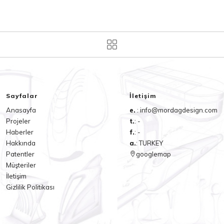
Sayfalar
İletişim
Anasayfa
e.
: info@mordagdesign.com
Projeler
t.
: -
Haberler
f.
: -
Hakkında
a.
: TURKEY
Patentler
googlemap
Müşteriler
İletişim
Gizlilik Politikası