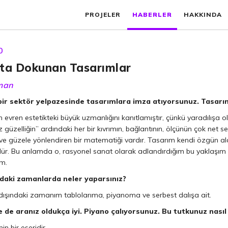
PROJELER
HABERLER
HAKKINDA
0
ta Dokunan Tasarımlar
man
ir sektör yelpazesinde tasarımlara imza atıyorsunuz. Tasarım
n evren estetikteki büyük uzmanlığını kanıtlamıştır, çünkü yaradılış
ız güzelliğin” ardındaki her bir kıvrımın, bağlantının, ölçünün çok net se
ve güzele yönlendiren bir matematiği vardır. Tasarım kendi özgün 
r. Bu anlamda o, rasyonel sanat olarak adlandırdığım bu yaklaşım ü
m.
ndaki zamanlarda neler yaparsınız?
dışındaki zamanım tablolarıma, piyanoma ve serbest dalışa ait.
 de aranız oldukça iyi. Piyano çalıyorsunuz. Bu tutkunuz nasıl
n bir eseridir.