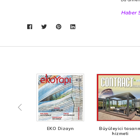
Haber S
asarım
EKO Dizayn
Büyüleyici tasarı
r, Açıktır
hizmeti