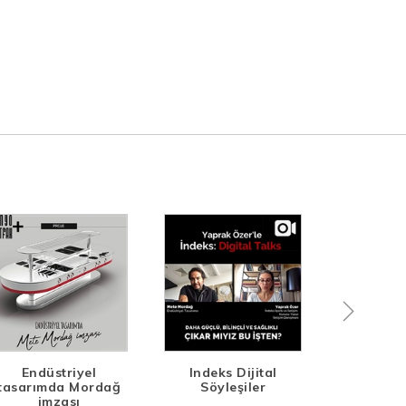
Endüstriyel
Indeks Dijital
Rekabett
tasarımda Mordağ
Söyleşiler
imzası