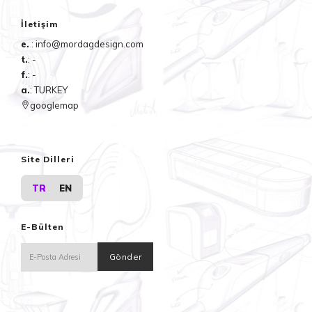
İletişim
e.
: info@mordagdesign.com
t.
: -
f.
: -
a.
: TURKEY
googlemap
Site Dilleri
TR
EN
E-Bülten