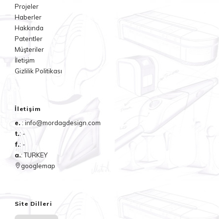
Projeler
Haberler
Hakkında
Patentler
Müşteriler
İletişim
Gizlilik Politikası
İletişim
e.
: info@mordagdesign.com
t.
: -
f.
: -
a.
: TURKEY
googlemap
Site Dilleri