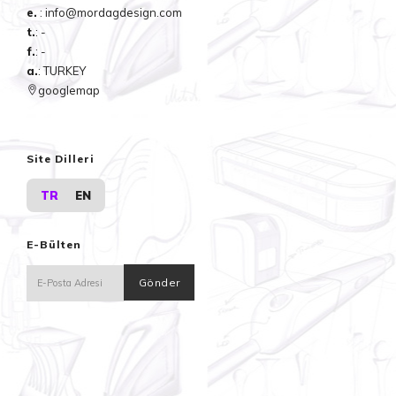
e.
: info@mordagdesign.com
t.
: -
f.
: -
a.
: TURKEY
googlemap
Site Dilleri
TR
EN
E-Bülten