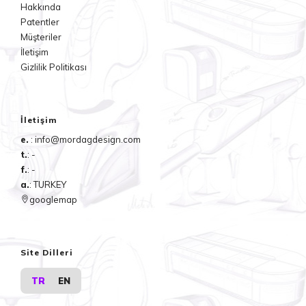
Hakkında
Patentler
Müşteriler
İletişim
Gizlilik Politikası
İletişim
e.
: info@mordagdesign.com
t.
: -
f.
: -
a.
: TURKEY
googlemap
Site Dilleri
TR
EN