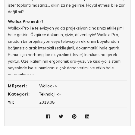
ister toplantı masanız… aklınıza ne gelirse. Hayal etmesi bile zor
değil mi?
Wollox Pro nedir?
Wollox-Pro ile televizyon ya da projeksiyon cihazınızı etkileşimli
hale getirin. Özgürce dokunun, çizin, düzenleyin! Wollox-Pro,
sıradan bir projeksiyon veya televizyon ekranını boyutundan
bağımsız olarak interaktif (etkileşimli, dokunmatik) hale getirir.
Bunun için herhangi bir ek yazılım (driver) kurulumuna gerek
yoktur. Özel kaleminin ergonomik ara-yüzü ve kısa-yol sistemi
sayesinde ise sunumlarınızı çok daha verimli ve etkin hale
getirebilirsiniz.
Dokunmatik Kullanım
Müşteri:
Wollox ->
Siz Wollox kalemini ekran üzerinde kullanırken, yapay zeka ile
Kategori:
Teknoloji ->
güçlendirilmiş akıllı sensörler, ekran önündeki ışık havuzunu
Yıl:
2019.08
piksel detayında takip eder. Her hareketinizi bilgisayara
eşzamanlı aktararak ekranın interaktif ve dokunmatik hale
gelmesini sağlar.
Özellikler
Plug & Play: Wollox sensörünü ekrana bakacak şekilde