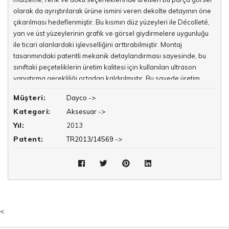
olarak da ayrıştırılarak ürüne ismini veren dekolte detayının öne
çıkarılması hedeflenmiştir. Bu kısmın düz yüzeyleri ile Décolleté,
yan ve üst yüzeylerinin grafik ve görsel giydirmelere uygunluğu
ile ticari alanlardaki işlevselliğini arttırabilmiştir. Montaj
tasarımındaki patentli mekanik detaylandırması sayesinde, bu
sınıftaki peçeteliklerin üretim kalitesi için kullanılan ultrason
yapıştırma gerekliliği ortadan kaldırılmıştır. Bu sayede üretim
sürelerinin ve birim maliyetlerinin ürün kalitesinden ödün
Müşteri:
Dayco ->
vermeden azaltılabilmesi sağlanmıştır.
Kategori:
Aksesuar ->
Ürünün yan ve üst olmak üzere toplam 3 yüzeyi de grafik ve
Yıl:
2013
görsel giydirmelere uygundur. Ana gövde, farklı malzeme, doku
Patent:
TR2013/14569 ->
ve renk’lerde üretilen ikinci bir parçaya ayrılarak görsel çeşitlilik
sağlanmıştır. Gerek dolumu, gerek kullanımı esnasında işlevini
kusursuz yerine getiren Décolleté peçete kapasitesi ile kendi
sınıfındaki en kompakt ölçülere sahiptir.
Tasarım, ikonik bir ana tema üzerinde akışkan ama net çizgilerle
oluşturduğu dekoltesi ile özgün konturlarını güçlendirmiştir.
<
Görünen ve görünmeyen tüm detaylarda kullanılan özdeş
tasarım dili üzerinden bütünlük sağlanmıştır. Ürünün tüm montaj