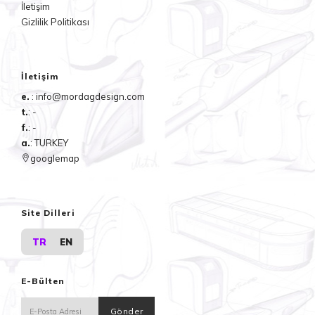
İletişim
Gizlilik Politikası
İletişim
e.
: info@mordagdesign.com
t.
: -
f.
: -
a.
: TURKEY
googlemap
Site Dilleri
TR
EN
E-Bülten