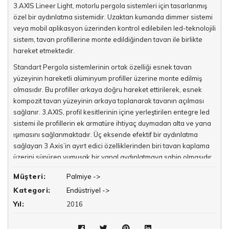
3.AXIS Lineer Light, motorlu pergola sistemleri için tasarlanmış
özel bir aydınlatma sistemidir. Uzaktan kumanda dimmer sistemi
veya mobil aplikasyon üzerinden kontrol edilebilen led-teknolojili
sistem, tavan profillerine monte edildiğinden tavan ile birlikte
hareket etmektedir.
Standart Pergola sistemlerinin ortak özelliği esnek tavan
yüzeyinin hareketli alüminyum profiller üzerine monte edilmiş
olmasıdır. Bu profiller arkaya doğru hareket ettirilerek, esnek
kompozit tavan yüzeyinin arkaya toplanarak tavanın açılması
sağlanır. 3.AXIS, profil kesitlerinin içine yerleştirilen entegre led
sistemi ile profillerin ek armatüre ihtiyaç duymadan alta ve yana
ışımasını sağlanmaktadır. Üç eksende efektif bir aydınlatma
sağlayan 3 Axis’in ayırt edici özelliklerinden biri tavan kaplama
üzerini süpüren yumuşak bir yanal aydınlatmaya sahip olmasıdır.
Pergola sistemlerinde tavan üzerinde sıklıkla farklı desen ve
Müşteri:
Palmiye ->
doku seçenekleri sunulmaktadır. Standart bir sistemde tavan
Kategori:
Endüstriyel ->
ışıkları açıldığında bu desen ve dokular ışık kaynaklarına yakın
olması sebebi ile gözükmemektedir. 3 Axis Aydınlatma Sistemi,
Yıl:
2016
Pergola yapılarının tavan üzerinde sunduğu desenlerin gündüz
ve gece net bir şekilde görüntülenebilmesini sağlamaktadır.