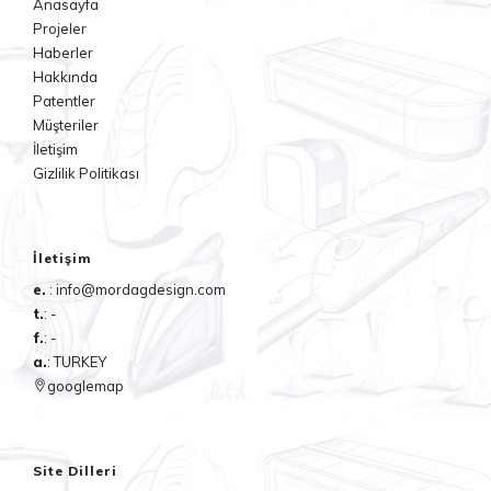
Anasayfa
Projeler
Haberler
Hakkında
Patentler
Müşteriler
İletişim
Gizlilik Politikası
İletişim
e.
: info@mordagdesign.com
t.
: -
f.
: -
a.
: TURKEY
googlemap
Site Dilleri