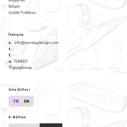
İletişim
Gizlilik Politikası
İletişim
e.
: info@mordagdesign.com
t.
: -
f.
: -
a.
: TURKEY
googlemap
Site Dilleri
TR
EN
E-Bülten